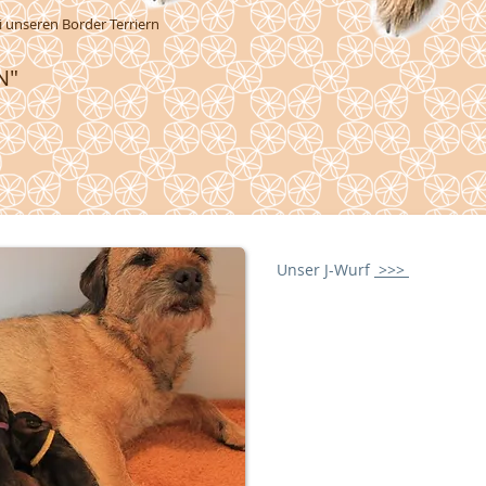
i unseren Border Terriern
N"
Unser J-Wurf
>>>